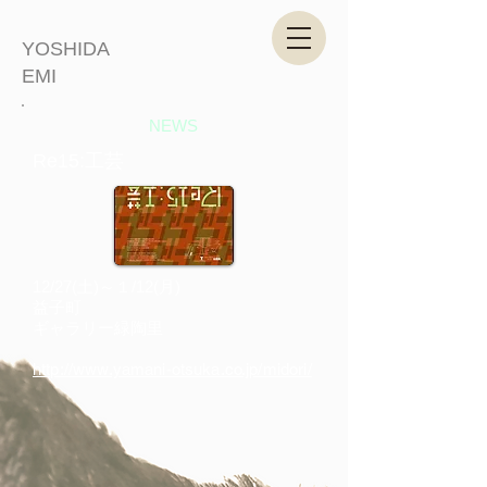
YOSHIDA
EMI
NEWS
Re15:工芸
12/27(土)～１/12(月)
益子町
ギャラリー緑陶里
​http://www.yamani-otsuka.co.jp/midori/